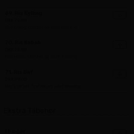
69. Ris Kylling
+
DKK 79.00
Med kylling, tzatziki, og salat dressing
70. Ris Kebab
+
DKK 79.00
Med kebab, tzatziki, og salat dressing
71. Ris Bøf
+
DKK 89.00
Med stor bøf, tzatziki, og salat dressing
Ekstra Tilbehør
I bæger
+