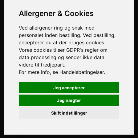
Allergener & Cookies
Pizzaer
+
2. København
Ved allergener ring og snak med
fra
DKK 74.00
personalet inden bestilling. Ved bestilling,
Tomatsauce, ost og skinke
accepterer du at der bruges cookies.
Valg:
Alm, Deep, Fam
Vores cookies tilser GDPR's regler om
data processing og sender ikke data
Pizzaer
+
videre til tredjepart.
3. Helsinki
For mere info, se Handelsbetingelser.
fra
DKK 70.00
Tomatsauce, ost og pepperoni
Jeg accepterer
Valg:
Alm, Deep, Fam
Jeg nægter
Pizzaer
+
9. London
Skift indstillinger
fra
DKK 84.00
Tomatsauce, ost, kebab, pepperoni, pommes frites og
dressing