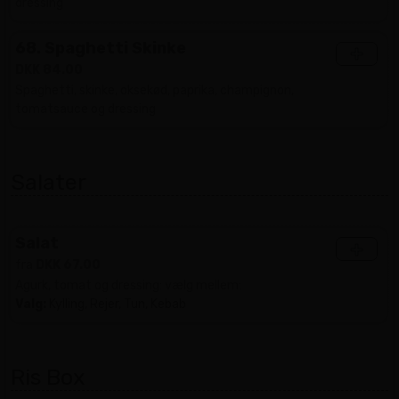
dressing
68. Spaghetti Skinke
+
DKK 84.00
Spaghetti, skinke, oksekød, paprika, champignon,
tomatsauce og dressing
Salater
Salat
+
fra
DKK 67.00
Agurk, tomat og dressing: vælg mellem:
Valg:
Kylling, Rejer, Tun, Kebab
Ris Box