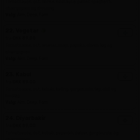
Tomatsauce, ost, skinke, kødsauce, pølser, spaghetti,
champignon og dressing
Valg:
Alm, Deep, Fam
22. Vegetar
+
fra
DKK 89.00
Tomatsauce, ost, ananas, majs, paprika, oliven, løg og
champignon
Valg:
Alm, Deep, Fam
23. Kabul
+
fra
DKK 89.00
Tomatsauce, ost, kebab, kylling, gorgonzola, løg, chili og
hvidløg
Valg:
Alm, Deep, Fam
24. Diyarbakir
+
fra
DKK 89.00
Tomatsauce, ost, kebab, peperoni, pølser, gorgonzola, og
champignon