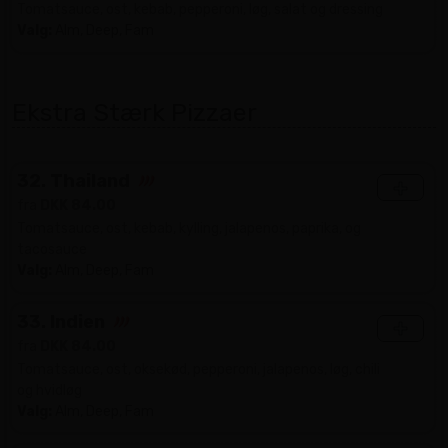
Tomatsauce, ost, kebab, pepperoni, løg, salat og dressing
Valg:
Alm, Deep, Fam
Ekstra Stærk Pizzaer
32. Thailand
+
fra
DKK 84.00
Tomatsauce, ost, kebab, kylling, jalapenos, paprika, og
tacosauce
Valg:
Alm, Deep, Fam
33. Indien
+
fra
DKK 84.00
Tomatsauce, ost, oksekød, pepperoni, jalapenos, løg, chili
og hvidløg
Valg:
Alm, Deep, Fam