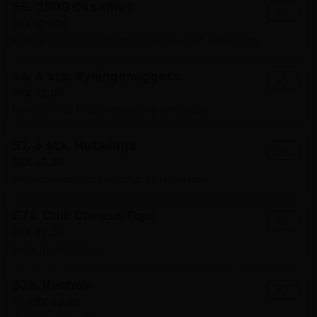
55. 250G Oksefilet
+
DKK 129.00
Med Kartoffelskiver, bearnaisesauce, salat, og dressing
56. 6 stk. Kyllingenuggets
+
DKK 62.00
Med pommes frites, ketchup og remoulade
57. 6 stk. Hotwings
+
DKK 65.00
Med pommes frites, ketchup og remoulade
57a. Chili Cheese Tops
+
DKK 62.00
6 stk. med Pommes
57b. Nachos
+
fra
DKK 62.00