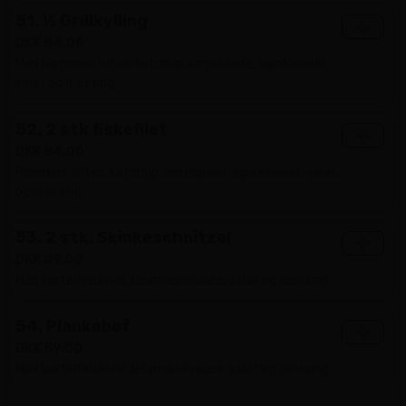
51. ½ Grillkylling
+
DKK 84.00
Med pommes frites, ketchup, remoulade, agurkesalat,
salat og dressing
52. 2 stk fiskefilet
+
DKK 84.00
Pommes frites, ketchup, remoulade, agurkesalat, salat,
og dressing
53. 2 stk. Skinkeschnitzel
+
DKK 89.00
Med kartoffelskiver, bearnaisesauce, salat og dressing
54. Plankebøf
+
DKK 89.00
Med kartoffelskiver, bearnaisesauce, salat og dressing