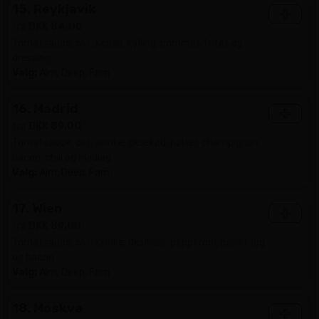
15. Reykjavik
+
fra
DKK 84.00
Tomatsauce, ost, kebab, kylling, pommes frites og
dressing
Valg:
Alm, Deep, Fam
16. Madrid
+
fra
DKK 89.00
Tomatsauce, ost, skinke, oksekød, pølser, champignon,
bacon, chili og hvidløg
Valg:
Alm, Deep, Fam
17. Wien
+
fra
DKK 89.00
Tomatsauce, ost, skinke, oksekød, pepperoni, pølser, løg
og bacon
Valg:
Alm, Deep, Fam
18. Moskva
+