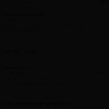
Valg:
Alm, Deep, Fam
38B. Byens Nyhed
+
fra
DKK 89.00
Tomatsauce, ost, kylling, ananas, bacon og hvidløg
Valg:
Alm, Deep, Fam
Børne Pizza
Børne Pizza
+
fra
DKK 62.00
Tomatsauce, ost. Vælg mellem:
Valg:
Skinke, Pepperoni, Oksekød, Pølser
Halvåben Indbagt Pizza