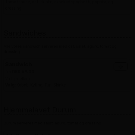
Tomatsauce, ost, skinke, oksekød spaghetti, paprika, og
dressing
Sandwiches
Alle vores sandwich serveres med ost, salat, agurk, tomat og
dressing
Sandwich
+
fra
DKK 69.00
Vælg mellem:
Valg:
Kebab, Kylling, Tun, Skinke
Hjemmelavet Durum
Durum serveres med salat, agurk, tomat og dressing