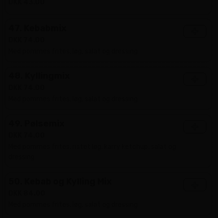
DKK 43.00
47. Kebabmix
+
DKK 74.00
Med pommes frites, løg, salat og dressing
48. Kyllingmix
+
DKK 74.00
Med pommes frites, løg, salat og dressing
49. Pølsemix
+
DKK 74.00
Med pommes frites, ristet løg, karry ketchup, salat og
dressing
50. Kebab og Kylling Mix
+
DKK 84.00
Med pommes frites, løg, salat og dressing