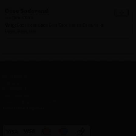
Dåse Sodavand
+
fra
DKK 17.00
Valg:
Coca Cola, Coca Cola Zero, Fanta, Faxe Kondi,
Pepsi, Pepsi Max
Nørregade 10
9700 Brønderslev
tlf.: 98802024
CVR. : 34323925
Email: info@byenspizzaria.dk
handelsbetingelser