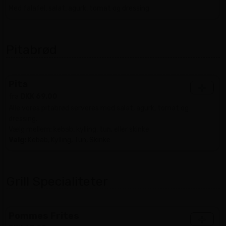
Med falafel, salat, agurk, tomat og dressing
Pitabrød
Pita
+
fra
DKK 69.00
Alle vores pitabrød serveres med salat, agurk, tomat og
dressing.
Vælg mellem: kebab, kylling, tun, eller skinke
Valg:
Kebab, Kylling, Tun, Skinke
Grill Specialiteter
Pommes Frites
+