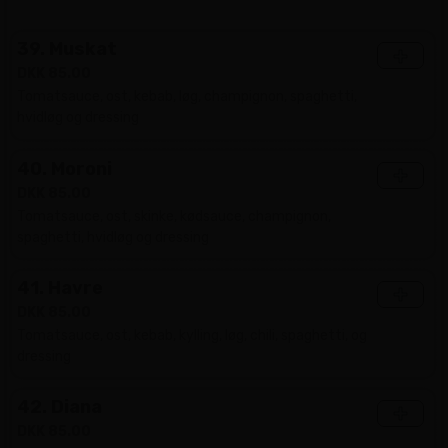
39. Muskat
+
DKK 85.00
Tomatsauce, ost, kebab, løg, champignon, spaghetti,
hvidløg og dressing
40. Moroni
+
DKK 85.00
Tomatsauce, ost, skinke, kødsauce, champignon,
spaghetti, hvidløg og dressing
41. Havre
+
DKK 85.00
Tomatsauce, ost, kebab, kylling, løg, chili, spaghetti, og
dressing
42. Diana
+
DKK 85.00