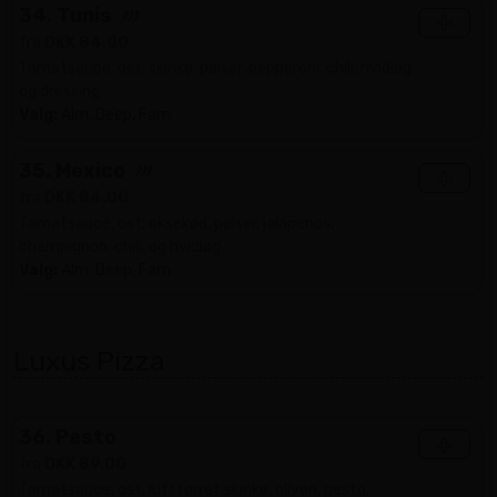
34. Tunis
+
fra
DKK 84.00
Tomatsauce, ost, skinke, pølser, pepperoni, chili, hvidløg
og dressing
Valg:
Alm, Deep, Fam
35. Mexico
+
fra
DKK 84.00
Tomatsauce, ost, oksekød, pølser, jalapenos,
champignon, chili, og hvidløg
Valg:
Alm, Deep, Fam
Luxus Pizza
36. Pesto
+
fra
DKK 89.00
Tomatsauce, ost, lufttørret skinke, oliven, pesto,