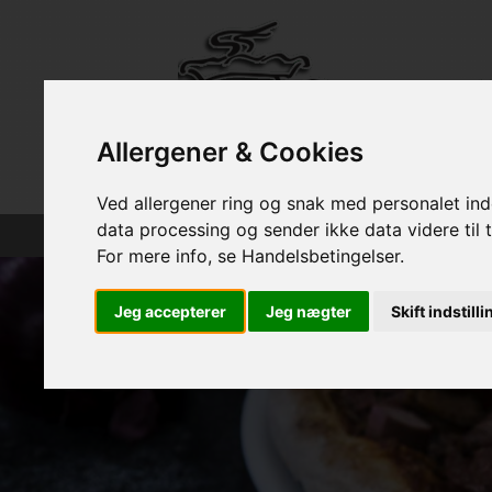
Allergener & Cookies
Ved allergener ring og snak med personalet inde
data processing og sender ikke data videre til t
Forsiden
For mere info, se Handelsbetingelser.
Jeg accepterer
Jeg nægter
Skift indstill