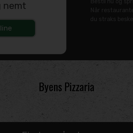
Bestil nu og spr
g nemt
Når restaurante
du straks besk
line
Byens Pizzaria