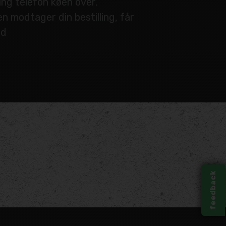
ing telefon køen over.
n modtager din bestilling, får
ed
feedback