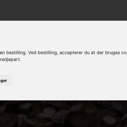
n bestilling. Ved bestilling, accepterer du at der bruges c
redjepart.
Bestil Online
Restaurant info
|
|
|
inger